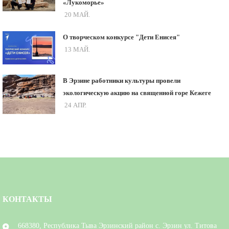
«Лукоморье»
20 МАЙ.
О творческом конкурсе "Дети Енисея"
13 МАЙ.
В Эрзине работники культуры провели
экологическую акцию на священной горе Кежеге
24 АПР.
КОНТАКТЫ
668380, Республика Тыва Эрзинский район с. Эрзин ул. Титова