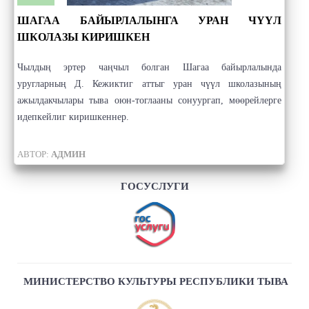
ШАГАА БАЙЫРЛАЛЫНГА УРАН ЧҮҮЛ
ШКОЛАЗЫ КИРИШКЕН
Чылдың эртер чаңчыл болган Шагаа байырлалында
уругларның Д. Кежиктиг аттыг уран чүүл школазының
ажылдакчылары тыва оюн-тоглааны сонуургап, мөөрейлерге
идепкейлиг киришкеннер.
АВТОР:
АДМИН
ГОСУСЛУГИ
МИНИСТЕРСТВО КУЛЬТУРЫ РЕСПУБЛИКИ ТЫВА