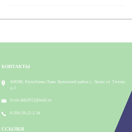
КОНТАКТЫ
668380, Республика Тыва Эрзинский район с. Эрзин ул. Титова
д.3
Erzin.dshi2012@mail.ru
8-394-39-22-2-34
ССЫЛКИ