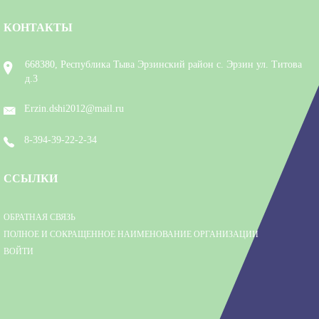
КОНТАКТЫ
668380, Республика Тыва Эрзинский район с. Эрзин ул. Титова
д.3
Erzin.dshi2012@mail.ru
8-394-39-22-2-34
ССЫЛКИ
ОБРАТНАЯ СВЯЗЬ
ПОЛНОЕ И СОКРАЩЕННОЕ НАИМЕНОВАНИЕ ОРГАНИЗАЦИИ
ВОЙТИ