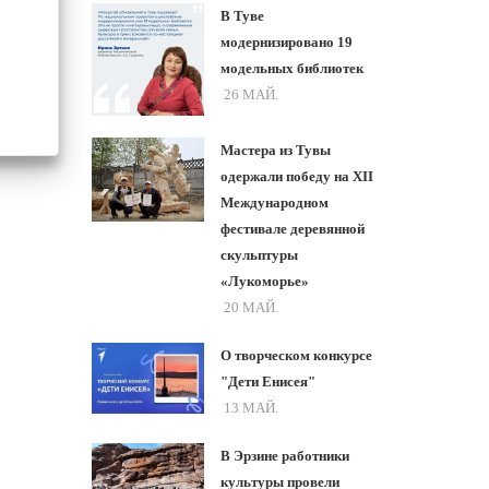
В Туве
модернизировано 19
модельных библиотек
26 МАЙ.
Мастера из Тувы
одержали победу на XII
Международном
фестивале деревянной
скульптуры
«Лукоморье»
20 МАЙ.
О творческом конкурсе
"Дети Енисея"
13 МАЙ.
В Эрзине работники
культуры провели