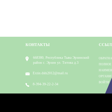
КОНТАКТЫ
ССЫЛ
668380, Республика Тыва Эрзинский
ОБРАТНА
район с. Эрзин ул. Титова д.3
ПОЛНОЕ
НАИМЕН
Erzin.dshi2012@mail.ru
ОРГАНИ
ВОЙТИ
8-394-39-22-2-34